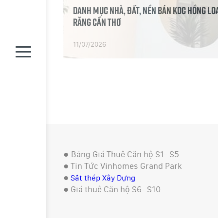
Danh Mục Nhà, Đất, Nền Bán KDC Hồng Lo
Răng Cần Thơ
11/07/2026
●
Bảng Giá Thuê Căn hộ S1- S5
●
Tin Tức Vinhomes Grand Park
●
Sắt thép Xây Dựng
●
Giá thuê Căn hộ S6- S10