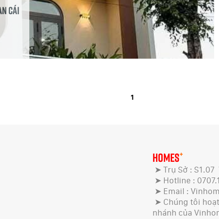
an Cái
1
+
HOMES
➤ Trụ Sở : S1.07
➤ Hotline : 0707.
➤ Email : Vinho
➤ Chúng tôi hoạt 
nhánh của Vinho