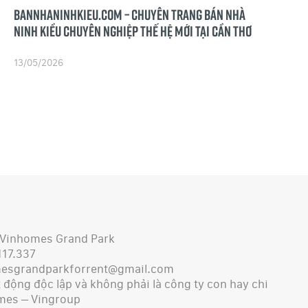
Bannhaninhkieu.com – Chuyên Trang Bán Nhà
Ninh Kiều Chuyên Nghiệp Thế Hệ Mới Tại Cần Thơ
13/05/2026
 Vinhomes Grand Park
117.337
mesgrandparkforrent@gmail.com
động độc lập và không phải là công ty con hay chi
mes – Vingroup