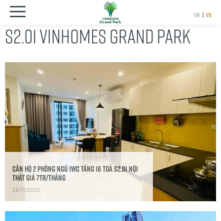
EN
|
VN
S2.01 VINHOMES GRAND PARK
Căn hộ 2 phòng ngủ 1wc tầng 16 Toà S2.01 Nội
thất giá 7tr/tháng
25/11/2020