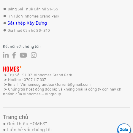
●
Bảng Giá Thuê Căn hộ S1- S5
●
Tin Tức Vinhomes Grand Park
●
Sắt thép Xây Dựng
●
Giá thuê Căn hộ S6- S10
Kết nối với chúng tôi:
+
HOMES
➤ Trụ Sở : S1.07 Vinhomes Grand Park
➤ Hotline : 0707.117.337
➤ Email : Vinhomesgrandparkforrent@gmail.com
➤ Chúng tôi hoạt động độc lập và không phải là công ty con hay chi
nhánh của Vinhomes – Vingroup
Trang chủ
+
●
Giới thiệu HOMES
●
Liên hệ với chúng tôi