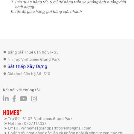
Bảo quản hàng tốt, tỉ mỉ để hàng trên xe không ảnh hưởng đến
chất lượng
tốc độ giao hàng, gửi hàng cực nhanh
●
Bảng Giá Thuê Căn hộ S1- S5
●
Tin Tức Vinhomes Grand Park
●
Sắt thép Xây Dựng
●
Giá thuê Căn hộ S6- S10
Kết nối với chúng tôi:
+
HOMES
➤ Trụ Sở : S1.07 Vinhomes Grand Park
➤ Hotline : 0707.117.337
➤ Email : Vinhomesgrandparkforrent@gmail.com
➤ Chúng tôi hoạt động độc lập và không phải là công ty con hay chi