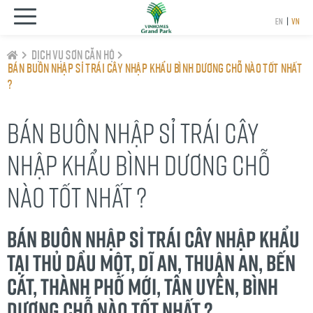
EN
|
VN
Dịch Vụ Sơn Căn Hộ
Bán Buôn Nhập sỉ Trái cây nhập khẩu Bình Dương chỗ nào tốt nhất
?
BÁN BUÔN NHẬP SỈ TRÁI CÂY
NHẬP KHẨU BÌNH DƯƠNG CHỖ
NÀO TỐT NHẤT ?
Bán Buôn Nhập sỉ Trái cây nhập khẩu
tại Thủ dầu một, Dĩ An, Thuận An, Bến
Cát, Thành phố mới, Tân Uyên, Bình
Dương chỗ nào tốt nhất ?