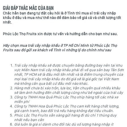
Giải đáp thắc mắc của bạn
Chắc hẳn bạn đang tự đặt câu hỏi là ở Tỉnh thì mua sỉ trái cây nhập
khẩu ở đâu và mua như thế nào để đảm bảo về giá cả và chất lượng tốt
nhất.
Phúc Lộc Thọ Fruits xin được tư vấn và hướng dẫn cho bạn như sau.
Hãy chọn mua trái cây nhập khẩu ở TP Hồ Chí Minh từ Phúc Lộc Thọ
Fruits sau đó gửi xe khách về Tỉnh vì những lý do chính như sau
Trái cây nhập khẩu sẽ được chuyển bằng đường bay nên tại khu
vực Miền Nam trái cây nhập khẩu phải đi về qua sân bay Tân Sơn
nhất, TP HCM sẽ là đầu mối lớn nhất và là điểm trung chuyển của
mọi loại trái cây nhập khẩu do đó giá sẽ là giá gốc tại Việt Nam
mà không cần qua bất cứ đầu mối nào khác.
Hàng mới chưa bị xáo trộn, lựa lọc, Vận chuyển quá nhiều khâu
sẽ làm ảnh hưởng đến chất lượng cũng như bề ngoài của trái cây
Công ty TNHH Hoa Quả Phúc Lộc Thọ ship hàng tới các nhà xe
miễn phí
Công ty TNHH Hoa Quả Phúc Lộc Thọ cam kết hàng chất lượng,
giá cạnh tranh, bao đổi trả nếu hàng không đạt tiêu chuẩn.
Phúc Lộc Thọ Fruits sẵn sàng gửi hàng đi dù chỉ 1 thùng duy
nhất nếu bạn cần
Giá luôn là giá sỉ dành cho đối tác dù số lượng hàng nhập ít