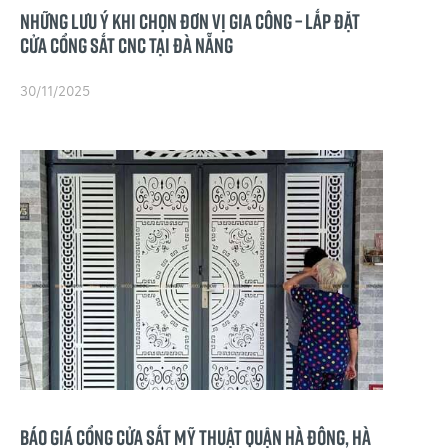
Những lưu ý khi chọn đơn vị gia công – lắp đặt
cửa cổng sắt CNC tại Đà Nẵng
30/11/2025
Báo giá cổng cửa sắt mỹ thuật Quận Hà Đông, Hà