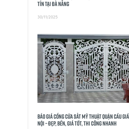
tín tại Đà Nẵng
30/11/2025
Báo giá cổng cửa sắt mỹ thuật Quận Cầu Giấ
Nội – Đẹp, bền, giá tốt, thi công nhanh