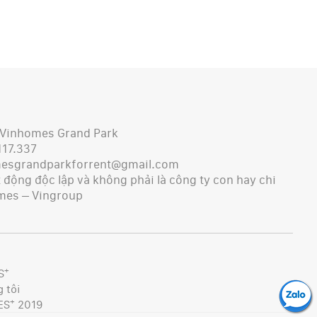
 Vinhomes Grand Park
117.337
mesgrandparkforrent@gmail.com
động độc lập và không phải là công ty con hay chi
mes – Vingroup
+
S
 tôi
+
ES
2019