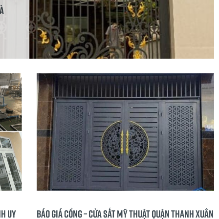
Đà
nh uy
BÁO GIÁ CỔNG – CỬA SẮT MỸ THUẬT QUẬN THANH XUÂN