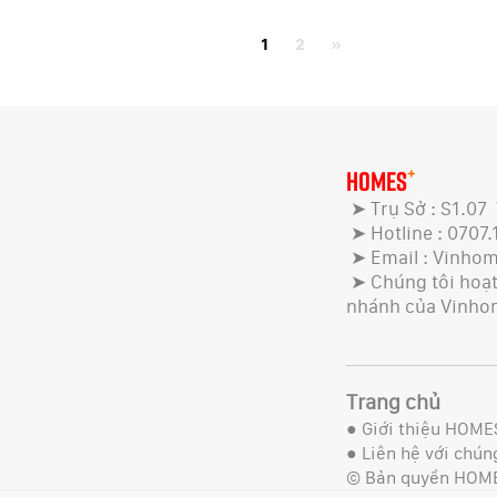
1
2
»
+
HOMES
➤ Trụ Sở : S1.07
➤ Hotline : 0707.
➤ Email : Vinho
➤ Chúng tôi hoạt 
nhánh của Vinho
Trang chủ
●
Giới thiệu HOME
●
Liên hệ với chúng
© Bản quyền HOM