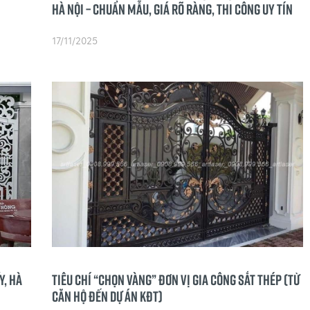
HÀ NỘI – CHUẨN MẪU, GIÁ RÕ RÀNG, THI CÔNG UY TÍN
17/11/2025
y, Hà
Tiêu chí “Chọn Vàng” Đơn vị Gia công Sắt thép (Từ
Căn hộ đến Dự án KĐT)