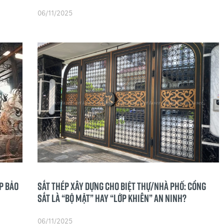
06/11/2025
p Bảo
Sắt thép Xây dựng cho Biệt thự/Nhà phố: Cổng
sắt là “Bộ mặt” hay “Lớp khiên” An ninh?
06/11/2025