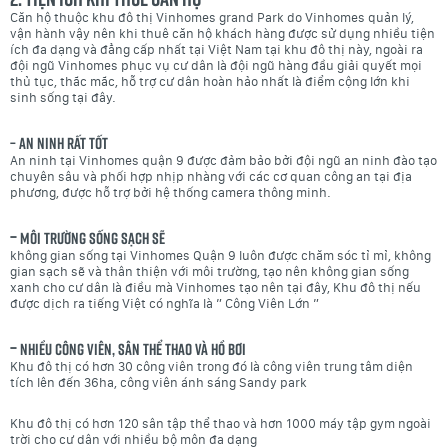
Căn hộ thuộc khu đô thị Vinhomes grand Park do Vinhomes quản lý,
vận hành vậy nên khi thuê căn hộ khách hàng được sử dụng nhiều tiện
ích đa dạng và đẳng cấp nhất tại Việt Nam tại khu đô thị này, ngoài ra
đội ngũ Vinhomes phục vụ cư dân là đội ngũ hàng đầu giải quyết mọi
thủ tục, thắc mắc, hỗ trợ cư dân hoàn hảo nhất là điểm cộng lớn khi
sinh sống tại đây.
– An ninh rất tốt
An ninh tại Vinhomes quận 9 được đảm bảo bởi đội ngũ an ninh đào tạo
chuyên sâu và phối hợp nhịp nhàng với các cơ quan công an tại địa
phương, được hỗ trợ bởi hệ thống camera thông minh.
–
Môi trường sống sạch sẽ
không gian sống tại Vinhomes Quận 9 luôn được chăm sóc tỉ mỉ, không
gian sạch sẽ và thân thiện với môi trường, tạo nên không gian sống
xanh cho cư dân là điều mà Vinhomes tạo nên tại đây, Khu đô thị nếu
được dịch ra tiếng Việt có nghĩa là ” Công Viên Lớn ”
–
Nhiều công viên, sân thể thao và hồ bơi
Khu đô thị có hơn 30 công viên trong đó là công viên trung tâm diện
tích lên đến 36ha, công viên ánh sáng Sandy park
Khu đô thị có hơn 120 sân tập thể thao và hơn 1000 máy tập gym ngoài
trời cho cư dân với nhiều bộ môn đa dạng