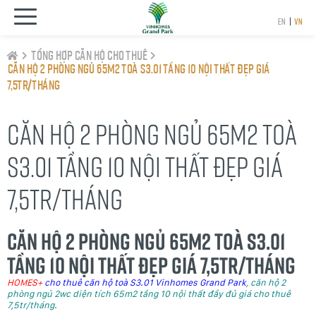
EN
|
VN
Tổng hợp căn hộ cho thuê
Căn hộ 2 phòng ngủ 65m2 toà S3.01 Tầng 10 nội thất đẹp giá
7,5tr/tháng
CĂN HỘ 2 PHÒNG NGỦ 65M2 TOÀ
S3.01 TẦNG 10 NỘI THẤT ĐẸP GIÁ
7,5TR/THÁNG
Căn hộ 2 phòng ngủ 65m2 toà S3.01
Tầng 10 nội thất đẹp giá 7,5tr/tháng
HOMES+
cho thuê căn hộ toà S3.01 Vinhomes Grand Park
, căn hộ 2
phòng ngủ 2wc diện tích 65m2 tầng 10 nội thất đầy đủ giá cho thuê
7,5tr/tháng.