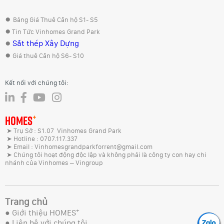
●
Bảng Giá Thuê Căn hộ S1- S5
●
Tin Tức Vinhomes Grand Park
●
Sắt thép Xây Dựng
●
Giá thuê Căn hộ S6- S10
Kết nối với chúng tôi:
+
HOMES
➤ Trụ Sở : S1.07 Vinhomes Grand Park
➤ Hotline : 0707.117.337
➤ Email : Vinhomesgrandparkforrent@gmail.com
➤ Chúng tôi hoạt động độc lập và không phải là công ty con hay chi
nhánh của Vinhomes – Vingroup
Trang chủ
+
●
Giới thiệu HOMES
●
Liên hệ với chúng tôi