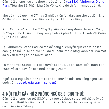
Căn hộ 2 phòng ngủ cho thuê thuộc tầng 10
toà S3.01 Vinhomes Grand
Park
, Tiểu khu S3, Phân khu Cầu Vồng, Khu đô thị Vinhomes quận 9.
khu đô thị có quy mô 271ha với nhiều tiện ích đa dạng cho cư dân, khu
đô thị có 4 phân khu cao tầng và 2 phân khu thấp tầng.
Khu đô thị có địa chỉ tại đường Nguyễn Văn Tăng, đường Nguyễn Xiển,
Đường Phước Thiện phường Long Bình và phường Long Thạnh Mỹ, Quận
9, Tp Hồ Chí Minh.
Tại Vinhomes Grand Park có thể dễ dàng di chuyển qua các vùng lân
cận tại tp Hồ Chí Minh khi Khu đô thị nằm trên đường Vành đai 3 và một
số tuyến đường chính huyết mạch.
Từ Vinhomes Grand Park di chuyển ra Thủ Đức chỉ 5km, đến quận 1 chỉ
20km và sân bay tân sơn nhất khoảng 25km.
ngoài ra trong bán kính 4km có thể di chuyển đến khu công nghệ cao,
suối tiên,
Cao tốc dầu giây – Long thành
.
4. Nội thất căn hộ 2 phòng ngủ S3.01 cho thuê
Căn hộ 2 phòng ngủ toà S3.01 cho thuê đã được setup nội thất đầy đủ
mọi trang thiết bị cần thiết, khi thuê căn hộ này chỉ cần mang tư trang
cá nhân vào sử dụng.