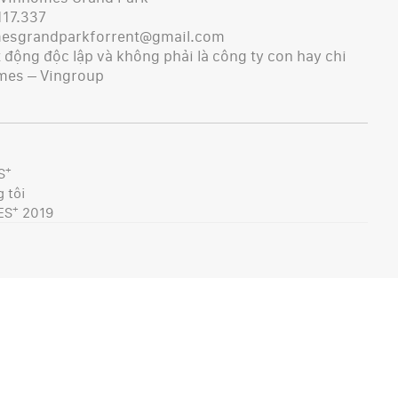
117.337
mesgrandparkforrent@gmail.com
động độc lập và không phải là công ty con hay chi
mes – Vingroup
+
S
 tôi
+
ES
2019