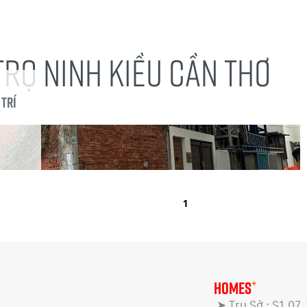
TRỌ NINH KIỀU CẦN THƠ
 Trí
1
+
HOMES
➤ Trụ Sở : S1.07