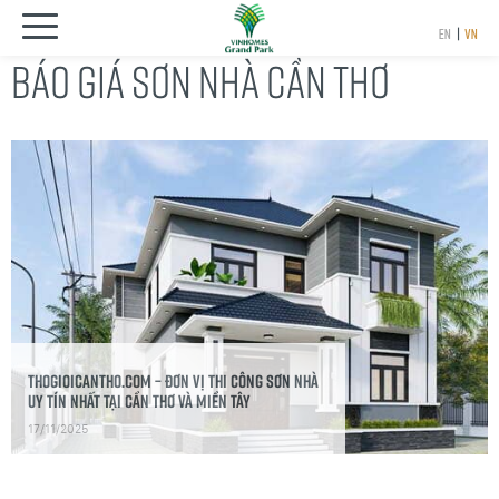
EN
|
VN
BÁO GIÁ SƠN NHÀ CẦN THƠ
thogioicantho.com – Đơn Vị Thi Công Sơn Nhà
Uy Tín Nhất Tại Cần Thơ Và Miền Tây
17/11/2025