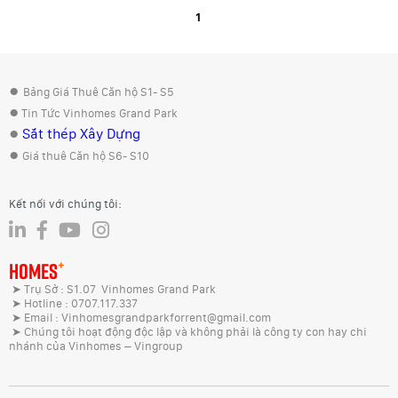
1
●
Bảng Giá Thuê Căn hộ S1- S5
●
Tin Tức Vinhomes Grand Park
●
Sắt thép Xây Dựng
●
Giá thuê Căn hộ S6- S10
Kết nối với chúng tôi:
+
HOMES
➤ Trụ Sở : S1.07 Vinhomes Grand Park
➤ Hotline : 0707.117.337
➤ Email : Vinhomesgrandparkforrent@gmail.com
➤ Chúng tôi hoạt động độc lập và không phải là công ty con hay chi
nhánh của Vinhomes – Vingroup