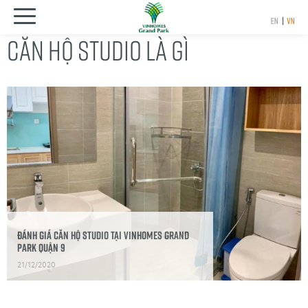
EN
|
VN
CĂN HỘ STUDIO LÀ GÌ
Đánh giá căn hộ Studio tại Vinhomes Grand
Park Quận 9
21/12/2020