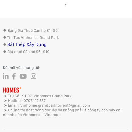
1
●
Bảng Giá Thuê Căn hộ S1- S5
●
Tin Tức Vinhomes Grand Park
●
Sắt thép Xây Dựng
●
Giá thuê Căn hộ S6- S10
Kết nối với chúng tôi:
+
HOMES
➤ Trụ Sở : S1.07 Vinhomes Grand Park
➤ Hotline : 0707.117.337
➤ Email : Vinhomesgrandparkforrent@gmail.com
➤ Chúng tôi hoạt động độc lập và không phải là công ty con hay chi
nhánh của Vinhomes – Vingroup