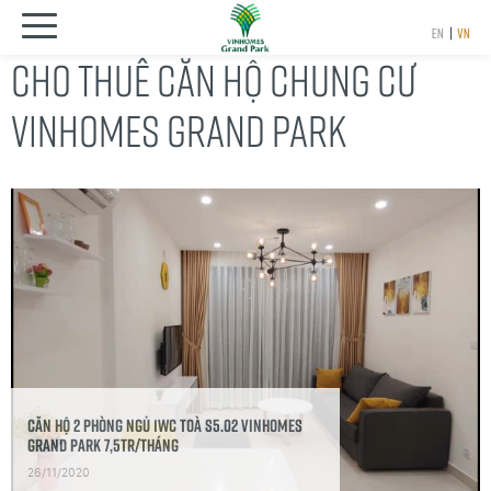
EN
|
VN
CHO THUÊ CĂN HỘ CHUNG CƯ
VINHOMES GRAND PARK
căn hộ 2 phòng ngủ 1wc toà S5.02 Vinhomes
Grand Park 7,5tr/tháng
26/11/2020