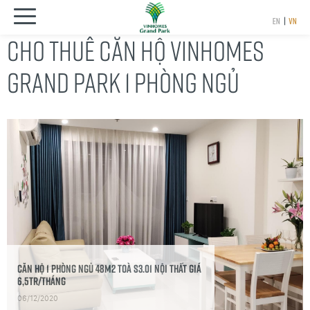
EN
|
VN
CHO THUÊ CĂN HỘ VINHOMES
GRAND PARK 1 PHÒNG NGỦ
Căn hộ 1 phòng ngủ 48m2 Toà S3.01 Nội thất giá
6,5tr/tháng
06/12/2020