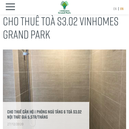
EN
|
VN
CHO THUÊ TOÀ S3.02 VINHOMES
GRAND PARK
Cho thuê căn hộ 1 phòng ngủ tầng 6 toà S3.02
Nội thất giá 5,5tr/tháng
27/12/2020