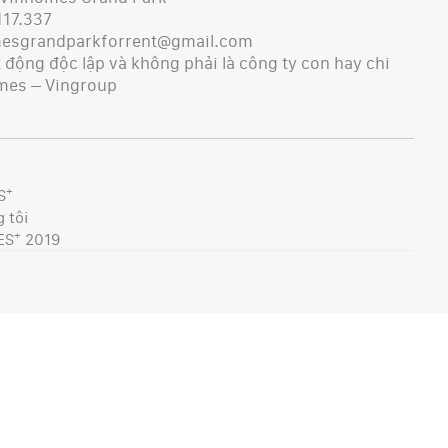
117.337
mesgrandparkforrent@gmail.com
động độc lập và không phải là công ty con hay chi
mes – Vingroup
+
S
 tôi
+
ES
2019