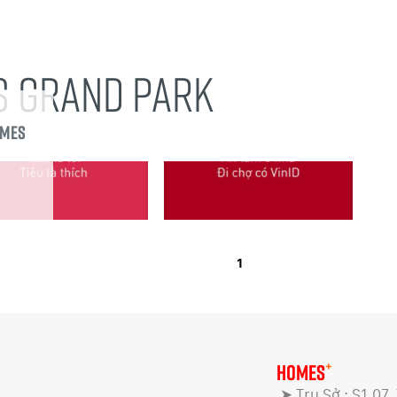
S GRAND PARK
omes
1
+
HOMES
➤ Trụ Sở : S1.07