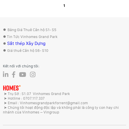
1
●
Bảng Giá Thuê Căn hộ S1- S5
●
Tin Tức Vinhomes Grand Park
●
Sắt thép Xây Dựng
●
Giá thuê Căn hộ S6- S10
Kết nối với chúng tôi:
+
HOMES
➤ Trụ Sở : S1.07 Vinhomes Grand Park
➤ Hotline : 0707.117.337
➤ Email : Vinhomesgrandparkforrent@gmail.com
➤ Chúng tôi hoạt động độc lập và không phải là công ty con hay chi
nhánh của Vinhomes – Vingroup