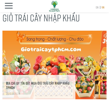
EN
|
VN
GIỎ TRÁI CÂY NHẬP KHẨU
Địa chỉ uy tín đặt mua giỏ trái cây nhập khẩu
TpHCM
21/07/2024