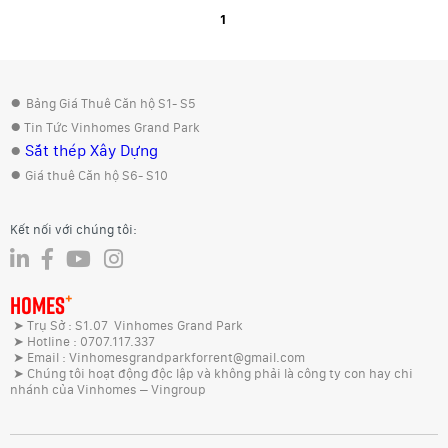
1
●
Bảng Giá Thuê Căn hộ S1- S5
●
Tin Tức Vinhomes Grand Park
●
Sắt thép Xây Dựng
●
Giá thuê Căn hộ S6- S10
Kết nối với chúng tôi:
+
HOMES
➤ Trụ Sở : S1.07 Vinhomes Grand Park
➤ Hotline : 0707.117.337
➤ Email : Vinhomesgrandparkforrent@gmail.com
➤ Chúng tôi hoạt động độc lập và không phải là công ty con hay chi
nhánh của Vinhomes – Vingroup