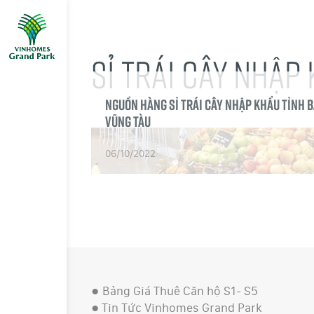
SỈ TRÁI CÂY NHẬP
Nguồn hàng sỉ Trái Cây nhập khẩu tỉnh B
Vũng tàu
06/10/2022
●
Bảng Giá Thuê Căn hộ S1- S5
●
Tin Tức Vinhomes Grand Park