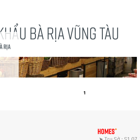
 KHẨU BÀ RỊA VŨNG TÀU
à rịa
1
+
HOMES
➤ Trụ Sở : S1.07