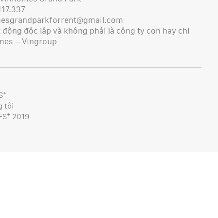
117.337
mesgrandparkforrent@gmail.com
động độc lập và không phải là công ty con hay chi
mes – Vingroup
+
S
 tôi
+
ES
2019