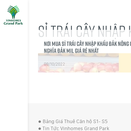
SỈ TRÁI CÂY NHẬP
Nơi mua sỉ trái cây nhập khẩu Đắk Nông 
Nghĩa Đắk Mil giá rẻ nhất
09/10/2022
●
Bảng Giá Thuê Căn hộ S1- S5
●
Tin Tức Vinhomes Grand Park