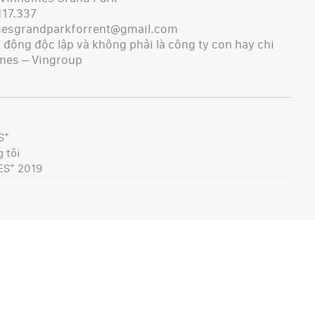
117.337
mesgrandparkforrent@gmail.com
động độc lập và không phải là công ty con hay chi
mes – Vingroup
+
S
 tôi
+
ES
2019