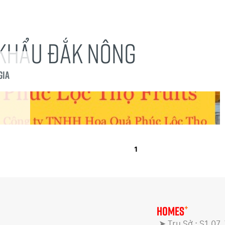
 KHẨU ĐẮK NÔNG
Gia
1
+
HOMES
➤ Trụ Sở : S1.07