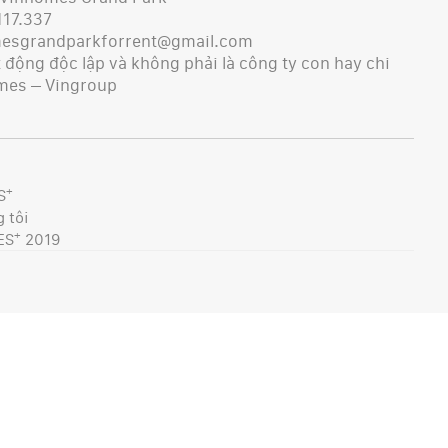
117.337
mesgrandparkforrent@gmail.com
động độc lập và không phải là công ty con hay chi
mes – Vingroup
+
S
 tôi
+
ES
2019