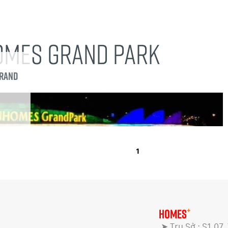
OMES GRAND PARK
Grand
1
+
HOMES
➤ Trụ Sở : S1.07