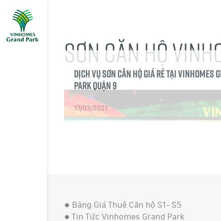
SƠN CĂN HỘ VINH
Dịch Vụ sơn căn hộ giá rẻ tại Vinhomes 
Park Quận 9
17/03/2021
●
Bảng Giá Thuê Căn hộ S1- S5
●
Tin Tức Vinhomes Grand Park