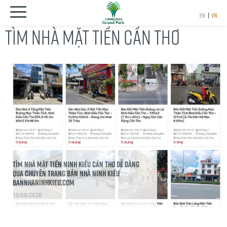
EN
|
VN
TÌM NHÀ MẶT TIỀN CẦN THƠ
Tìm nhà mặt tiền Ninh Kiều Cần Thơ dễ dàng
qua chuyên trang bán nhà Ninh Kiều
bannhaninhkieu.com
13/05/2026