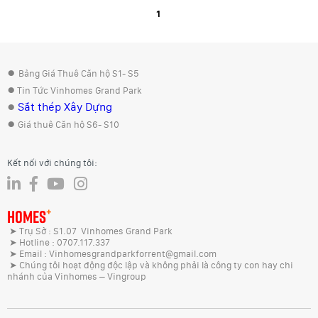
1
●
Bảng Giá Thuê Căn hộ S1- S5
●
Tin Tức Vinhomes Grand Park
●
Sắt thép Xây Dựng
●
Giá thuê Căn hộ S6- S10
Kết nối với chúng tôi:
+
HOMES
➤ Trụ Sở : S1.07 Vinhomes Grand Park
➤ Hotline : 0707.117.337
➤ Email : Vinhomesgrandparkforrent@gmail.com
➤ Chúng tôi hoạt động độc lập và không phải là công ty con hay chi
nhánh của Vinhomes – Vingroup