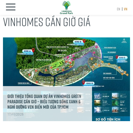
EN
|
VN
VINHOMES CẦN GIỜ GIÁ
Giới thiệu tổng quan dự án Vinhomes Green
Paradise Cần Giờ – Biểu tượng sống xanh &
nghỉ dưỡng ven biển mới của TP.HCM
17/11/2025