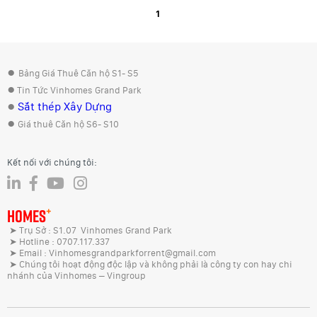
1
●
Bảng Giá Thuê Căn hộ S1- S5
●
Tin Tức Vinhomes Grand Park
●
Sắt thép Xây Dựng
●
Giá thuê Căn hộ S6- S10
Kết nối với chúng tôi:
+
HOMES
➤ Trụ Sở : S1.07 Vinhomes Grand Park
➤ Hotline : 0707.117.337
➤ Email : Vinhomesgrandparkforrent@gmail.com
➤ Chúng tôi hoạt động độc lập và không phải là công ty con hay chi
nhánh của Vinhomes – Vingroup