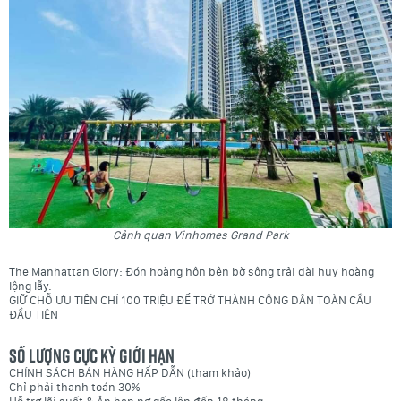
Cảnh quan Vinhomes Grand Park
The Manhattan Glory: Đón hoàng hôn bên bờ sông trải dài huy hoàng
lộng lẫy.
GIỮ CHỖ ƯU TIÊN CHỈ 100 TRIỆU ĐỂ TRỞ THÀNH CÔNG DÂN TOÀN CẦU
ĐẦU TIÊN
SỐ LƯỢNG CỰC KỲ GIỚI HẠN
CHÍNH SÁCH BÁN HÀNG HẤP DẪN (tham khảo)
Chỉ phải thanh toán 30%