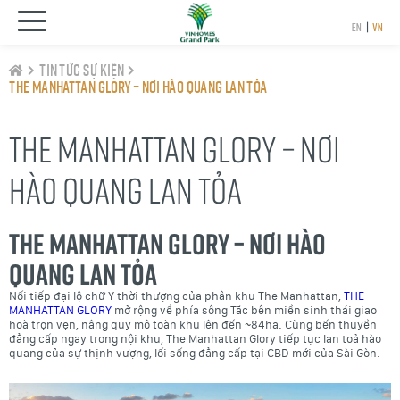
EN
|
VN
tin tức sự kiện
THE MANHATTAN GLORY – NƠI HÀO QUANG LAN TỎA
THE MANHATTAN GLORY – NƠI
HÀO QUANG LAN TỎA
THE MANHATTAN GLORY – NƠI HÀO
QUANG LAN TỎA
Nối tiếp đại lộ chữ Y thời thượng của phân khu The Manhattan,
THE
MANHATTAN GLORY
mở rộng về phía sông Tắc bên miền sinh thái giao
hoà trọn vẹn, nâng quy mô toàn khu lên đến ~84ha. Cùng bến thuyền
đẳng cấp ngay trong nội khu, The Manhattan Glory tiếp tục lan toả hào
quang của sự thịnh vượng, lối sống đẳng cấp tại CBD mới của Sài Gòn.