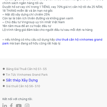
chính sách ngân hàng tối ưu
Duyệt hồ sơ vay chỉ trong 1 TIẾNG, vay 70% giá trị căn hộ tối đa 25 NĂM,
18 THÁNG miễn lãi và ân hạn nợ gốc
– Mật độ xây dựng chỉ chiếm 25%
Còn lại là tiện ích thiên đường và không gian xanh
– Chủ đầu tư Vingroup uy tín nhất Việt Nam
Yên tâm mua để an cư hoặc đầu tư
Lộ trình tăng giá đảm bảo cho người đầu tư sau mỗi đợt ra hàng
– nếu không có nhu cầu sử dụng hãy
cho thuê căn hộ vinhomes grand
park
mà bạn đang sở hữu cũng rất hợp lý.
●
Bảng Giá Thuê Căn hộ S1- S5
●
Tin Tức Vinhomes Grand Park
●
Sắt thép Xây Dựng
●
Giá thuê Căn hộ S6- S10
Kết nối với chúng tôi: