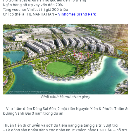
Hỗ trợ lãi suất & Ân hạn nợ gốc lên đến 18 tháng
Ngân hàng hỗ trợ vay vốn đến 70%
Tặng voucher Vinfast trị giá 200 triệu
Chỉ có thể là THE MANHATTAN –
Vinhomes Grand Park
Phối cảnh Mannhattan glory
– Vị trí tâm điểm Đông Sài Gòn, 2 mặt tiền Nguyễn Xiển & Phước Thiện &
Đường Vành Đai 3 nằm trong dự án
Thuận tiện di chuyển và sở hữu tiềm năng gia tăng giá trị vượt trội
– Là dòng sản phẩm dành cho phân khúc khách hàng CAO CẤP – hỗ trợ