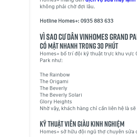
không phải chờ đợi lâu.
Hotline Homes+: 0935 883 633
Vì sao cư dân Vinhomes Grand P
Có mặt nhanh trong 30 phút
Homes+ bố trí đội kỹ thuật trực khu vực
Park như:
The Rainbow
The Origami
The Beverly
The Beverly Solari
Glory Heights
Nhờ vậy, khách hàng chỉ cần liên hệ là sẽ
Kỹ thuật viên giàu kinh nghiệm
Homes+ sở hữu đội ngũ thợ chuyên sửa c