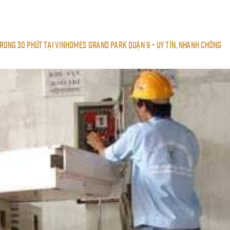
rong 30 Phút Tại Vinhomes Grand Park Quận 9 – Uy Tín, Nhanh Chóng