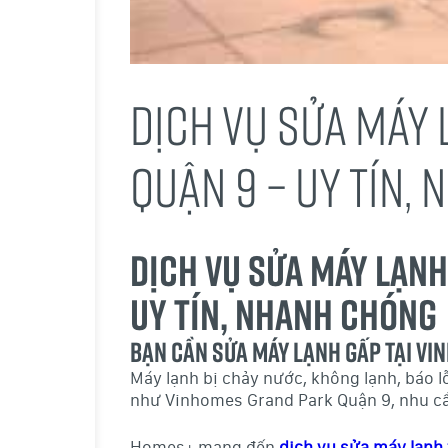
DỊCH VỤ SỬA MÁY
QUẬN 9 – UY TÍN,
Dịch Vụ Sửa Máy Lạnh
Uy Tín, Nhanh Chóng
Bạn cần sửa máy lạnh gấp tại V
Máy lạnh bị chảy nước, không lạnh, báo lỗ
như Vinhomes Grand Park Quận 9, nhu cầ
Homes+ mang đến
dịch vụ sửa máy lạnh