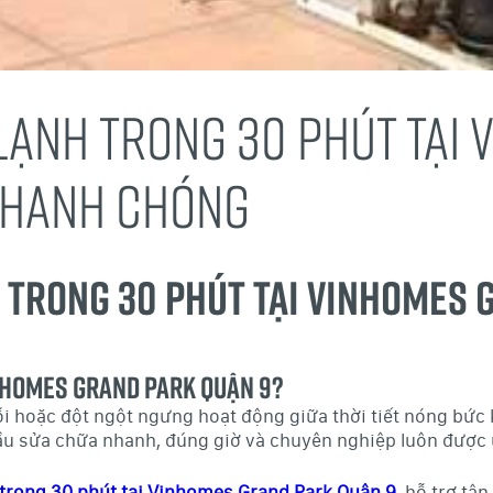
 LẠNH TRONG 30 PHÚT TẠI
 NHANH CHÓNG
 Trong 30 Phút Tại Vinhomes 
inhomes Grand Park Quận 9?
i hoặc đột ngột ngưng hoạt động giữa thời tiết nóng bức kh
u sửa chữa nhanh, đúng giờ và chuyên nghiệp luôn được 
 trong 30 phút tại Vinhomes Grand Park Quận 9
, hỗ trợ tậ