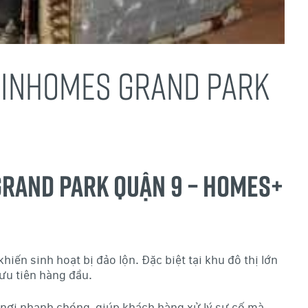
 VINHOMES GRAND PARK
Grand Park Quận 9 – Homes+
iến sinh hoạt bị đảo lộn. Đặc biệt tại khu đô thị lớn
ưu tiên hàng đầu.
n nơi nhanh chóng, giúp khách hàng xử lý sự cố mà