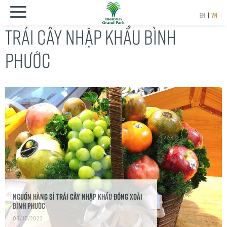
EN
|
VN
TRÁI CÂY NHẬP KHẨU BÌNH
PHƯỚC
Nguồn hàng sỉ trái cây nhập khẩu Đồng Xoài
Bình Phước
06/10/2022