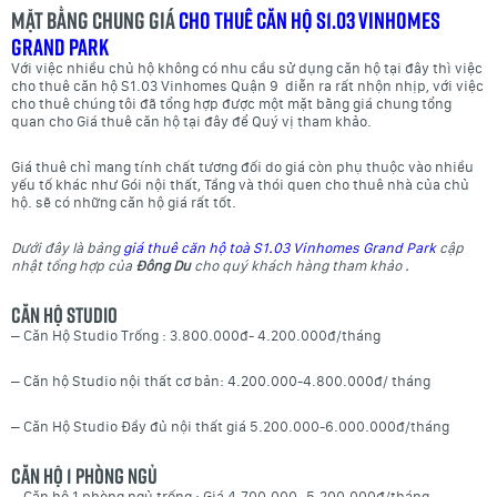
Mặt bằng chung Giá
cho thuê căn hộ S1.03 Vinhomes
Grand Park
Với việc nhiều chủ hộ không có nhu cầu sử dụng căn hộ tại đây thì việc
cho thuê căn hộ S1.03 Vinhomes Quận 9 diễn ra rất nhộn nhịp, với việc
cho thuê chúng tôi đã tổng hợp được một mặt bằng giá chung tổng
quan cho Giá thuê căn hộ tại đây để Quý vị tham khảo.
Giá thuê chỉ mang tính chất tương đối do giá còn phụ thuộc vào nhiều
yếu tố khác như Gói nội thất, Tầng và thói quen cho thuê nhà của chủ
hộ. sẽ có những căn hộ giá rất tốt.
Dưới đây là bảng
giá thuê căn hộ toà S1.03 Vinhomes Grand Park
cập
nhật tổng hợp của
Đông Du
cho quý khách hàng tham khảo .
Căn Hộ Studio
– Căn Hộ Studio Trống : 3.800.000đ- 4.200.000đ/tháng
– Căn hộ Studio nội thất cơ bản: 4.200.000-4.800.000đ/ tháng
– Căn Hộ Studio Đầy đủ nội thất giá 5.200.000-6.000.000đ/tháng
Căn hộ 1 phòng ngủ
– Căn hộ 1 phòng ngủ trống : Giá 4.700.000- 5.200.000đ/tháng