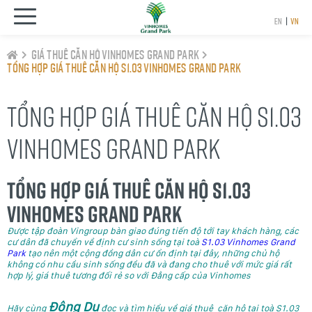
EN
|
VN
Giá thuê căn hộ Vinhomes Grand Park
Tổng hợp giá thuê căn hộ S1.03 Vinhomes Grand Park
TỔNG HỢP GIÁ THUÊ CĂN HỘ S1.03
VINHOMES GRAND PARK
Tổng hợp giá thuê căn hộ S1.03
Vinhomes Grand Park
Được tập đoàn Vingroup bàn giao đúng tiến độ tới tay khách hàng, các
cư dân đã chuyển về định cư sinh sống tại toà
S1.03 Vinhomes Grand
Park
tạo nên một cộng đồng dân cư ổn định tại đây, những chủ hộ
không có nhu cầu sinh sống đều đã và đang cho thuê với mức giá rất
hợp lý, giá thuê tương đối rẻ so với Đẳng cấp của Vinhomes
Đông Du
Hãy cùng
đọc và tìm hiểu về giá thuê căn hộ tại toà S1.03